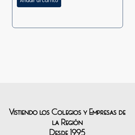
Añadir al carrito
A
Vistiendo los Colegios y Empresas de
la Región
Desde 1995