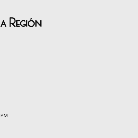
la Región
0 PM