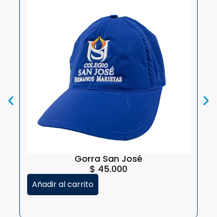
S
Gorra San José
$
45.000
Añadir al carrito