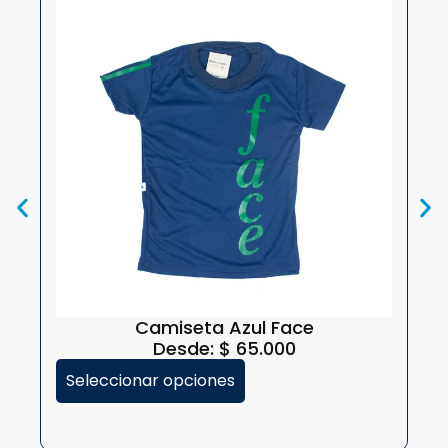
Camiseta Azul Face
Desde:
$
65.000
Seleccionar opciones
S