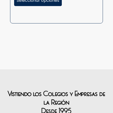
Seleccionar opciones
A
Vistiendo los Colegios y Empresas de
la Región
Desde 1995