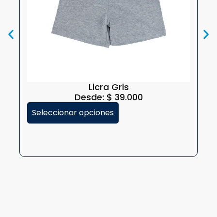
Licra Gris
Desde:
$
39.000
Seleccionar opciones
A