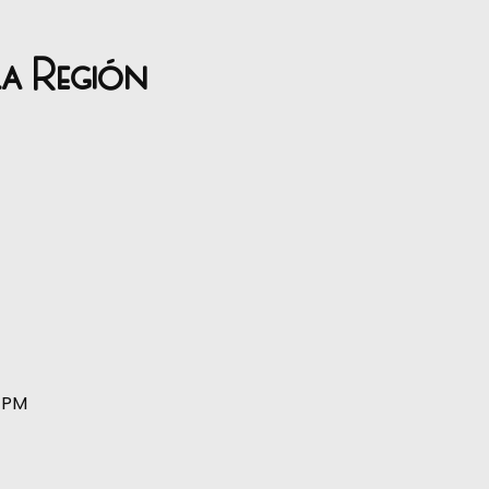
la Región
0 PM