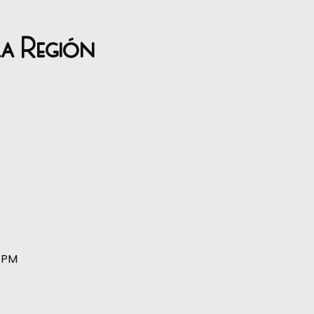
la Región
0 PM