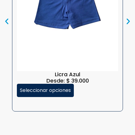
A
Licra Azul
Desde:
$
39.000
Seleccionar opciones