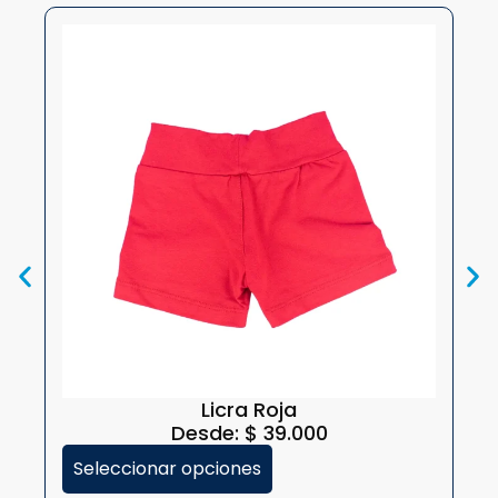
Licra Roja
Desde:
$
39.000
Seleccionar opciones
S