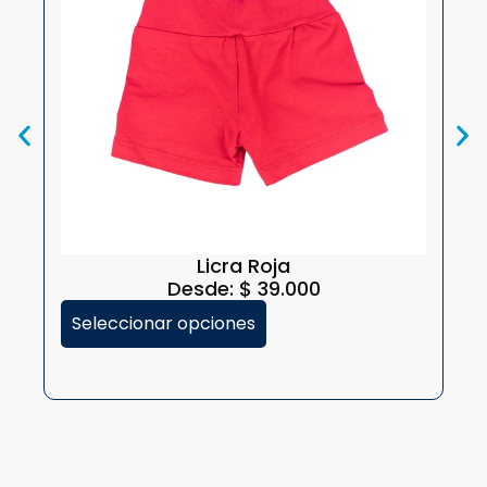
A
Licra Roja
Desde:
$
39.000
Seleccionar opciones