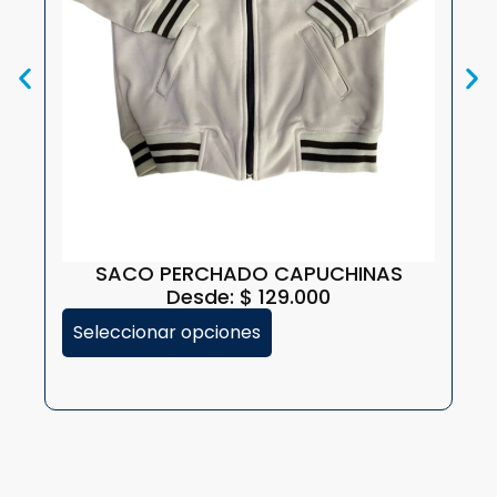
S
SACO PERCHADO CAPUCHINAS
Desde:
$
129.000
Seleccionar opciones